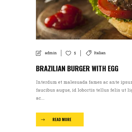
admin
Italian
5
BRAZILIAN BURGER WITH EGG
Interdum et malesuada fames ac ante ipsum p
faucibus augue, id lobortis tellus felis ut l
ac....
READ MORE