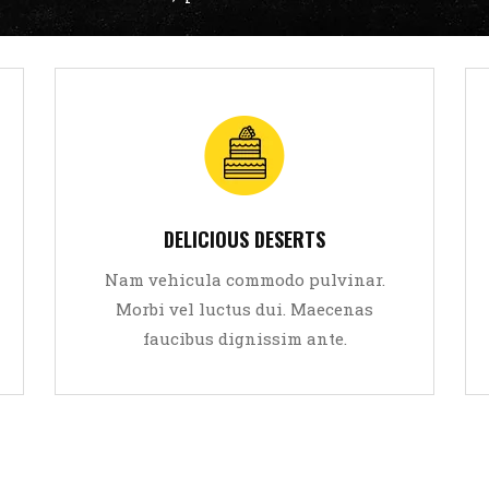
Sed viverra leo eget aliquam
ultricies. Lorem ipsum dolor sit
amet, consectetur adipiscing elit.
DELICIOUS DESERTS
Aliquam tempor dolor
Nam vehicula commodo pulvinar.
Morbi vel luctus dui. Maecenas
READ MORE
faucibus dignissim ante.