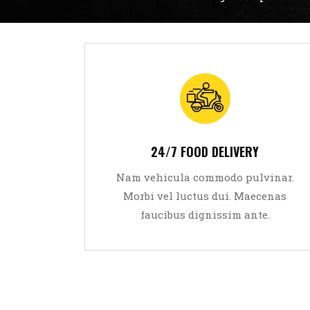
Sed viverra leo eget aliquam
ultricies. Lorem ipsum dolor sit
amet, consectetur adipiscing elit.
24/7 FOOD DELIVERY
Aliquam tempor dolor
Nam vehicula commodo pulvinar.
Morbi vel luctus dui. Maecenas
READ MORE
faucibus dignissim ante.