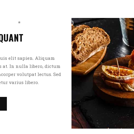
Menu
(216) 226-4890
IQUANT
uis elit sapien. Aliquam
 at. In nulla libero, dictum
mcorper volutpat lectus. Sed
ur varius libero.