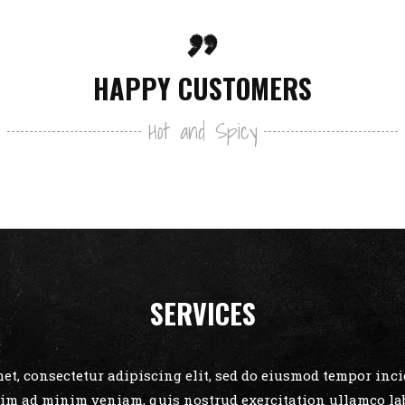
HAPPY CUSTOMERS
Hot and Spicy
SERVICES
et, consectetur adipiscing elit, sed do eiusmod tempor incid
im ad minim veniam, quis nostrud exercitation ullamco labo