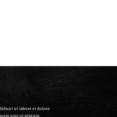
idunt ut labore et dolore
ris nisi ut aliquip.