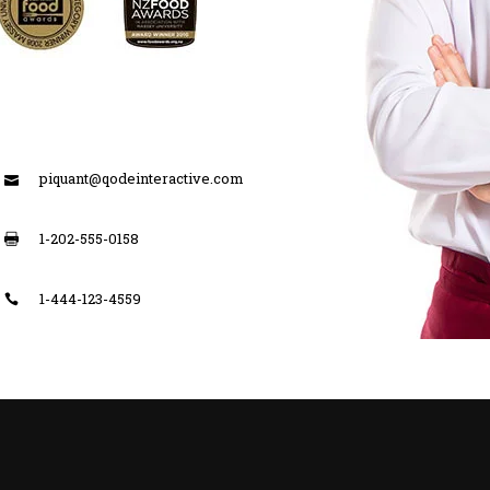
piquant@qodeinteractive.com
1-202-555-0158
1-444-123-4559