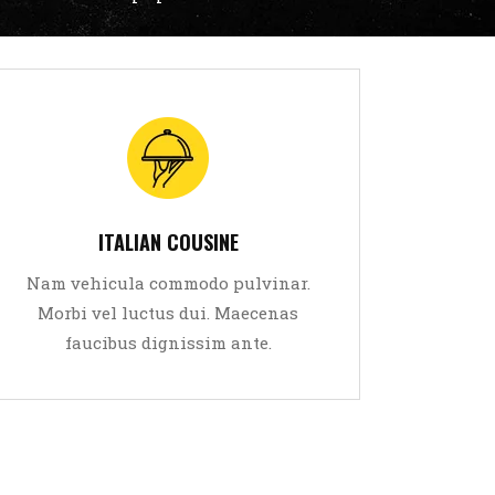
Sed viverra leo eget aliquam
Sed
ultricies. Lorem ipsum dolor sit
ultri
amet, consectetur adipiscing elit.
amet, 
ITALIAN COUSINE
Aliquam tempor dolor
Nam vehicula commodo pulvinar.
Nam v
Morbi vel luctus dui. Maecenas
READ MORE
Morb
faucibus dignissim ante.
f