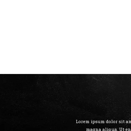
Lorem ipsum dolor sit am
magna aliqua. Ut en