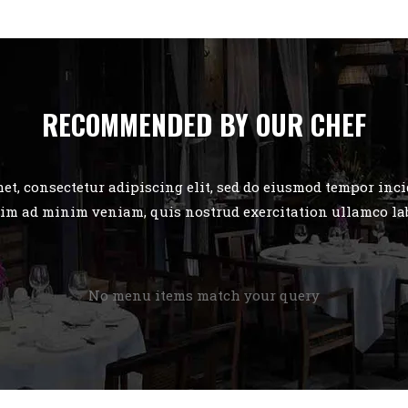
RECOMMENDED BY OUR CHEF
et, consectetur adipiscing elit, sed do eiusmod tempor incid
im ad minim veniam, quis nostrud exercitation ullamco labo
No menu items match your query