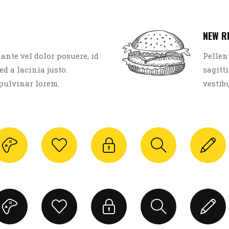
NEW R
 ante vel dolor posuere, id
Pellen
ed a lacinia justo.
sagitti
pulvinar lorem.
vestib