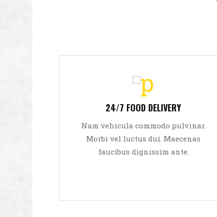
Sed viverra leo eget aliquam
ultricies. Lorem ipsum dolor sit
24/7 FOOD DELIVERY
amet, consectetur adipiscing elit.
Nam vehicula commodo pulvinar.
Aliquam tempor dolor
Morbi vel luctus dui. Maecenas
faucibus dignissim ante.
READ MORE