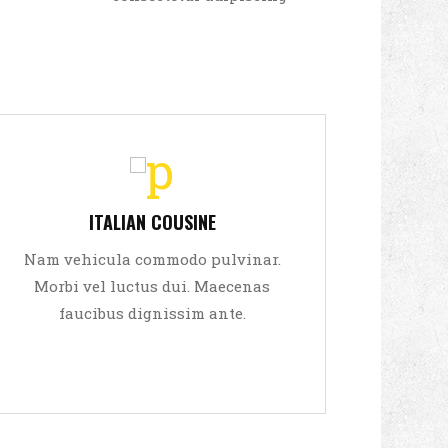
Sed viverra leo eget aliquam
Sed
ultricies. Lorem ipsum dolor sit
ITALIAN COUSINE
ultri
amet, consectetur adipiscing elit.
amet, 
Nam vehicula commodo pulvinar.
Nam v
Aliquam tempor dolor
Morbi vel luctus dui. Maecenas
Morb
faucibus dignissim ante.
f
READ MORE