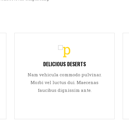
Sed viverra leo eget aliquam
ultricies. Lorem ipsum dolor sit
DELICIOUS DESERTS
amet, consectetur adipiscing elit.
Nam vehicula commodo pulvinar.
Aliquam tempor dolor
Morbi vel luctus dui. Maecenas
faucibus dignissim ante.
READ MORE