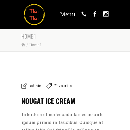
Menu
HOME 1
/
Home 1
admin
Favourites
NOUGAT ICE CREAM
Interdum et malesuada fames ac ante
ipsum primis in faucibus. Quisque at
tellus felis. Sed fringilla, tellus non